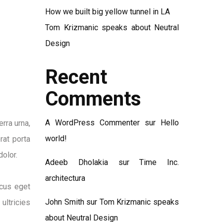
How we built big yellow tunnel in LA
Tom Krizmanic speaks about Neutral
Design
Recent
Comments
A WordPress Commenter
sur
Hello
rra urna,
world!
rat porta
dolor.
Adeeb Dholakia
sur
Time Inc.
architectura
acus eget
John Smith
sur
Tom Krizmanic speaks
ultricies
about Neutral Design