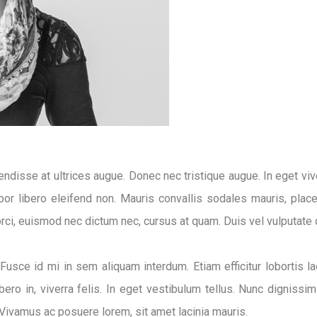
ndisse at ultrices augue. Donec nec tristique augue. In eget vive
por libero eleifend non. Mauris convallis sodales mauris, place
orci, euismod nec dictum nec, cursus at quam. Duis vel vulputate 
usce id mi in sem aliquam interdum. Etiam efficitur lobortis l
ero in, viverra felis. In eget vestibulum tellus. Nunc dignissim 
 Vivamus ac posuere lorem, sit amet lacinia mauris.