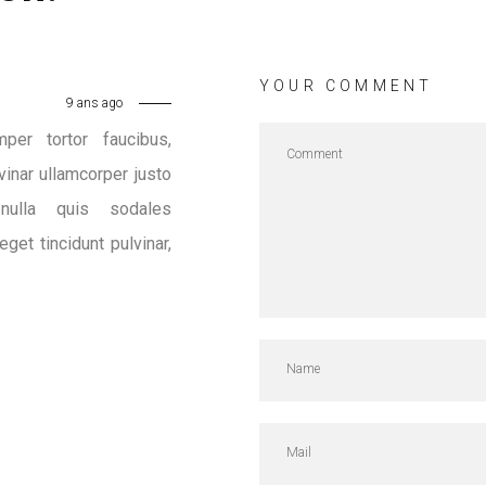
YOUR COMMENT
9 ans ago
per tortor faucibus,
nar ullamcorper justo
 nulla quis sodales
get tincidunt pulvinar,