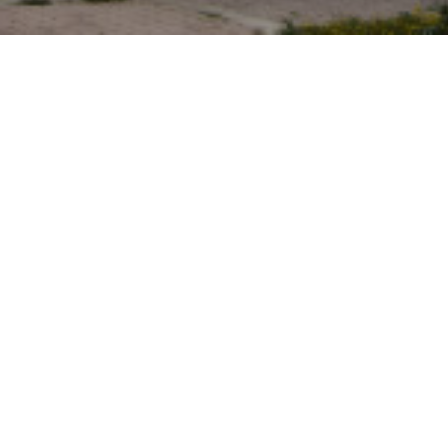
Mall Marsa
Pro ALU a marqué de son empreinte
le projet Millenium Mall La Marsa grâce à sa contri
en menuiserie aluminium, offrant des solutio
mesure qui allient modernité, performance et éléga