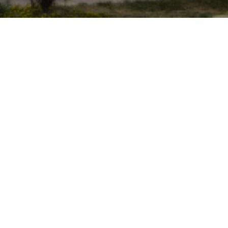
bution
ns sur
nce.