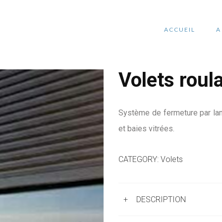
ACCUEIL
A
Volets roul
Système de fermeture par lam
et baies vitrées.
CATEGORY:
Volets
+
DESCRIPTION